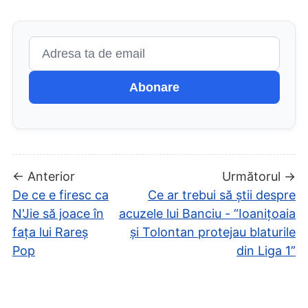
Abonare
← Anterior
Următorul →
De ce e firesc ca
Ce ar trebui să știi despre
N'Jie să joace în
acuzele lui Banciu - “Ioanițoaia
fața lui Rareș
și Tolontan protejau blaturile
Pop
din Liga 1”