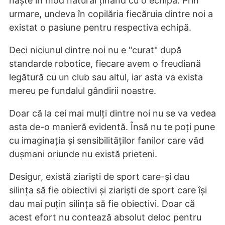
naște în mod natural ținând cu o echipă. Prin
urmare, undeva în copilăria fiecăruia dintre noi a
existat o pasiune pentru respectiva echipă.
Deci niciunul dintre noi nu e "curat" după
standarde robotice, fiecare avem o freudiană
legătură cu un club sau altul, iar asta va exista
mereu pe fundalul gândirii noastre.
Doar că la cei mai mulți dintre noi nu se va vedea
asta de-o manieră evidentă. Însă nu te poți pune
cu imaginația și sensibilităților fanilor care văd
dușmani oriunde nu există prieteni.
Desigur, există ziariști de sport care-și dau
silința să fie obiectivi și ziariști de sport care își
dau mai puțin silința să fie obiectivi. Doar că
acest efort nu contează absolut deloc pentru