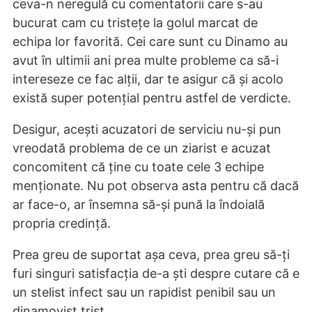
ceva-n neregulă cu comentatorii care s-au
bucurat cam cu tristețe la golul marcat de
echipa lor favorită. Cei care sunt cu Dinamo au
avut în ultimii ani prea multe probleme ca să-i
intereseze ce fac alții, dar te asigur că și acolo
există super potențial pentru astfel de verdicte.
Desigur, acești acuzatori de serviciu nu-și pun
vreodată problema de ce un ziarist e acuzat
concomitent că ține cu toate cele 3 echipe
menționate. Nu pot observa asta pentru că dacă
ar face-o, ar însemna să-și pună la îndoială
propria credință.
Prea greu de suportat așa ceva, prea greu să-ți
furi singuri satisfacția de-a ști despre cutare că e
un stelist infect sau un rapidist penibil sau un
dinamovist trist.