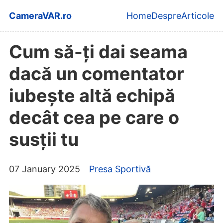
Skip to main content
CameraVAR.ro
Home
Despre
Articole
Top level navi
Cum să-ți dai seama
dacă un comentator
iubește altă echipă
decât cea pe care o
susții tu
07 January 2025
Presa Sportivă