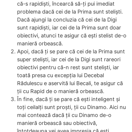
că-s rapidiști, încearcă să-ți pui imediat
problema dacă cei de la Prima sunt steliști.
Dacă ajungi la concluzia că cei de la Digi
sunt rapidiști, iar cei de la Prima sunt doar
obiectivi, atunci te asigur că ești stelist de-o
manieră orbească.
Apoi, dacă ți se pare că cei de la Prima sunt
super steliști, iar cei de la Digi sunt rareori
obiectivi pentru că-n rest sunt steliști, iar
toată presa cu excepția lui Decebal
Rădulescu e aservită lui Becali, te asigur că
ții cu Rapid de o manieră orbească.
În fine, dacă ți se pare că ești inteligent și
toți ceilalți sunt proști, ții cu Dinamo. Aici nu
mai contează dacă ții cu Dinamo de-o
manieră orbească sau obiectivă,
întotdeauna vei avea impresia că ești