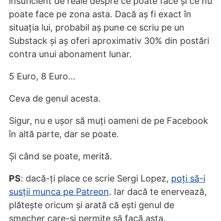
insuficient de reale despre ce poate face și ce nu
poate face pe zona asta. Dacă aș fi exact în
situația lui, probabil aș pune ce scriu pe un
Substack și aș oferi aproximativ 30% din postări
contra unui abonament lunar.
5 Euro, 8 Euro…
Ceva de genul acesta.
Sigur, nu e ușor să muți oameni de pe Facebook
în altă parte, dar se poate.
Și când se poate, merită.
PS
: dacă-ți place ce scrie Sergi Lopez,
poți să-i
susții munca pe Patreon
. Iar dacă te enervează,
plătește oricum și arată că ești genul de
șmecher care-și permite să facă asta.