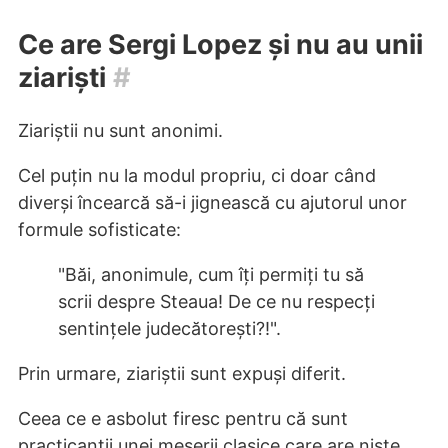
Ce are Sergi Lopez și nu au unii
ziariști
#
Ziariștii nu sunt anonimi.
Cel puțin nu la modul propriu, ci doar când
diverși încearcă să-i jignească cu ajutorul unor
formule sofisticate:
"Băi, anonimule, cum îți permiți tu să
scrii despre Steaua! De ce nu respecți
sentințele judecătorești?!".
Prin urmare, ziariștii sunt expuși diferit.
Ceea ce e asbolut firesc pentru că sunt
practicanții unei meserii clasice care are niște