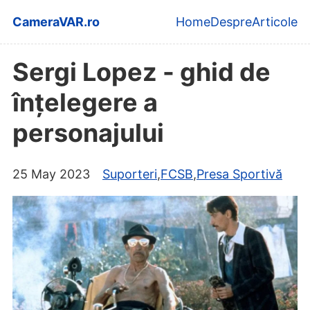
Skip to main content
CameraVAR.ro
Home
Despre
Articole
Top level navi
Sergi Lopez - ghid de
înțelegere a
personajului
25 May 2023
Suporteri
,
FCSB
,
Presa Sportivă