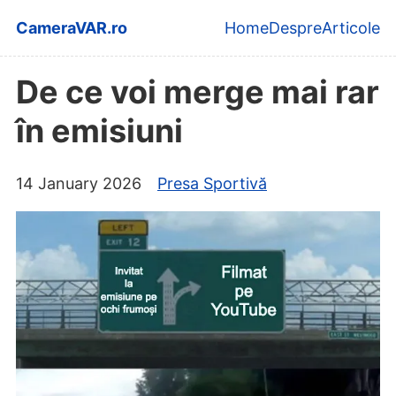
Skip to main content
CameraVAR.ro
Home
Despre
Articole
Top level navi
De ce voi merge mai rar
în emisiuni
14 January 2026
Presa Sportivă