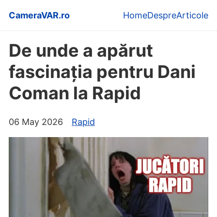
Skip to main content
CameraVAR.ro
Home
Despre
Articole
Top level navi
De unde a apărut
fascinația pentru Dani
Coman la Rapid
06 May 2026
Rapid