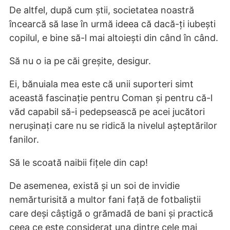
De altfel, după cum știi, societatea noastră
încearcă să lase în urmă ideea că dacă-ți iubești
copilul, e bine să-l mai altoiești din când în când.
Să nu o ia pe căi greșite, desigur.
Ei, bănuiala mea este că unii suporteri simt
această fascinație pentru Coman și pentru că-l
văd capabil să-i pedepsească pe acei jucători
nerușinați care nu se ridică la nivelul așteptărilor
fanilor.
Să le scoată naibii fițele din cap!
De asemenea, există și un soi de invidie
nemărturisită a multor fani față de fotbaliștii
care deși câștigă o grămadă de bani și practică
ceea ce este considerat una dintre cele mai