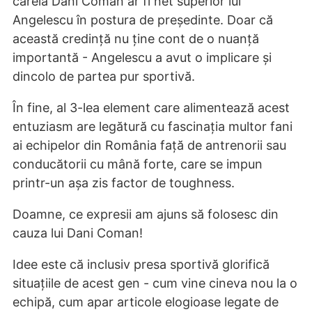
căreia Dani Coman ar fi net superior lui
Angelescu în postura de președinte. Doar că
această credință nu ține cont de o nuanță
importantă - Angelescu a avut o implicare și
dincolo de partea pur sportivă.
În fine, al 3-lea element care alimentează acest
entuziasm are legătură cu fascinația multor fani
ai echipelor din România față de antrenorii sau
conducătorii cu mână forte, care se impun
printr-un așa zis factor de toughness.
Doamne, ce expresii am ajuns să folosesc din
cauza lui Dani Coman!
Idee este că inclusiv presa sportivă glorifică
situațiile de acest gen - cum vine cineva nou la o
echipă, cum apar articole elogioase legate de