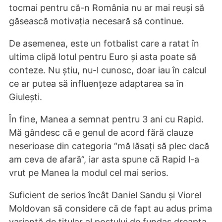
tocmai pentru că-n România nu ar mai reuși să
găsească motivația necesară să continue.
De asemenea, este un fotbalist care a ratat în
ultima clipă lotul pentru Euro și asta poate să
conteze. Nu știu, nu-l cunosc, doar iau în calcul
ce ar putea să influențeze adaptarea sa în
Giulești.
În fine, Manea a semnat pentru 3 ani cu Rapid.
Mă gândesc că e genul de acord fără clauze
neserioase din categoria “mă lăsați să plec dacă
am ceva de afară”, iar asta spune că Rapid l-a
vrut pe Manea la modul cel mai serios.
Suficient de serios încât Daniel Sandu și Viorel
Moldovan să considere că de fapt au adus prima
variantă de titular al postului de fundaș dreapta