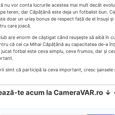
tă nu vor conta lucrurile acestea mai mult decât evolu
r pe teren, dar Căpățână este deja un fotbalist bun. 
ste doar un uriaș bonus de respect față de el însuși și
tru care joacă.
 club are enorm de câștigat când reușește să aibă în cu
entru că cei ca Mihai Căpățână au capacitatea de-a în
jucat fotbal este ceva simplu, ceva frumos, dar și ce
rtant.
rii simt că participă la ceva important, cresc șansele 
ează-te acum la CameraVAR.ro ↓