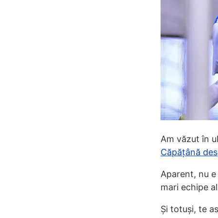
Am văzut în ul
Căpățână despr
Aparent, nu e 
mari echipe al
Și totuși, te 