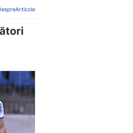
Despre
Articole
level navigation menu
ători