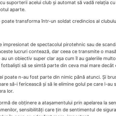
 cu suporterii acelui club și automat să vadă relația c
totul aparte.
poate transforma într-un soldat credincios al clubulu
e impresionat de spectacolul pirotehnic sau de scand
 aceste lucruri contează, dar ceea ce transmite o masă
 au un obiectiv super clar așa cum îl au galeriile multor
fotbaliști să se simtă parte din ceva mai mare decât ei
e ei poate n-au fost parte din nimic până atunci. Și bru
are să-i fericească și să le elimine golul pe care l-au 
ra lor.
formă de obținere a atașamentului prin apelarea la sens
menilor, sensibilități care țin de sentimentul de sigur