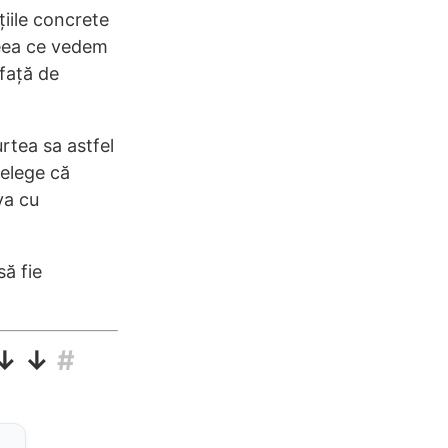
țiile concrete
Ceea ce vedem
 față de
rtea sa astfel
țelege că
va cu
să fie
 ↓ ↓
#