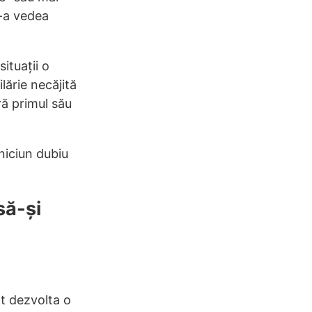
e-a vedea
ituații o
lărie necăjită
ră primul său
 niciun dubiu
să-și
ot dezvolta o