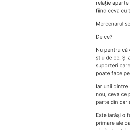
relație aparte
fiind ceva cu 
Mercenarul se 
De ce?
Nu pentru că 
știu de ce. Și
suporteri care
poate face pe 
Iar unii dintr
nou, ceva ce p
parte din carie
Este iarăși o 
primare ale oa