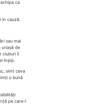
u echipa ca
i în cauză.
ări sau mai
 uriașă de
 cluburi îi
 înșiși.
sc, simt ceva
simți o bună
ibilități
anță pe care-l