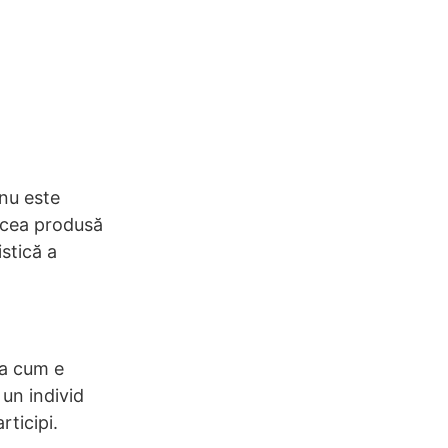
nu este
i cea produsă
istică a
șa cum e
 un individ
rticipi.