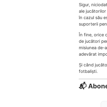
Sigur, nicioda
ale jucătorilo
în cazul său e
suporterii pen
În fine, orice
de jucători p
misiunea de-a 
adevărat impo
Și când jucăto
fotbaliști.
📬 Abon