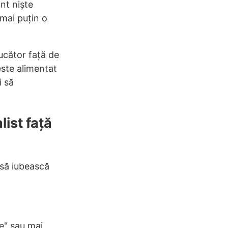
unt niște
 mai puțin o
jucător față de
este alimentat
i să
ist față
 să iubească
e" sau mai