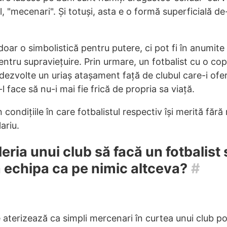
al, "mecenari". Și totuși, asta e o formă superficială d
doar o simbolistică pentru putere, ci pot fi în anumite s
entru supraviețuire. Prin urmare, un fotbalist cu o copi
dezvolte un uriaș atașament față de clubul care-i ofe
l face să nu-i mai fie frică de propria sa viață.
n condițiile în care fotbalistul respectiv își merită fără
ariu.
eria unui club să facă un fotbalist 
 echipa ca pe nimic altceva?
#
e aterizează ca simpli mercenari în curtea unui club p