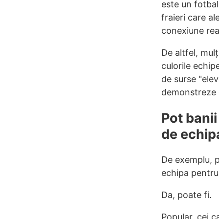
este un fotbal
fraieri care a
conexiune reală
De altfel, mul
culorile echi
de surse "elev
demonstreze d
Pot banii
de echip
De exemplu, po
echipa pentru
Da, poate fi.
Popular, cei 