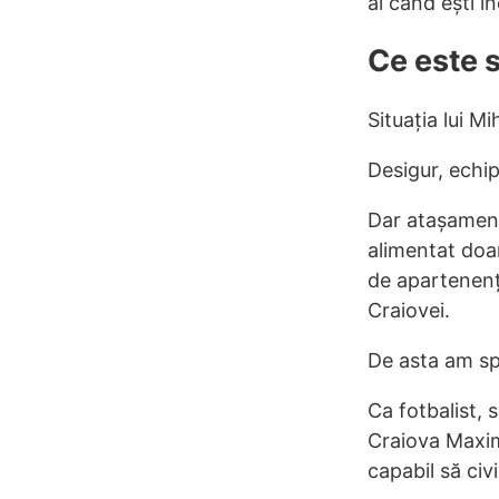
ai când ești i
Ce este 
Situația lui Mi
Desigur, echip
Dar atașament
alimentat doar
de apartenența
Craiovei.
De asta am sp
Ca fotbalist, 
Craiova Maxima
capabil să civi