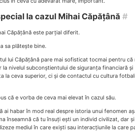
nclus în ceva cu adevărat mare, important.
special la cazul Mihai Căpățână
#
hai Căpățână este parțial diferit.
a sa plătește bine.
ul lui Căpățână pare mai sofisticat tocmai pentru că 
 la nivelul subconștientului de siguranța financiară ș
 la ceva superior, ci și de contactul cu cultura fotbal
us că e vorba de ceva mai elevat în cazul său.
să ai habar în mod real despre istoria unui fenomen a
 înseamnă că tu însuți ești un individ civilizat, dar și
lizeze mediul în care exiști sau interacțiunile la care pa