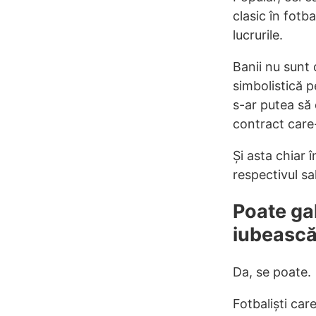
clasic în fotb
lucrurile.
Banii nu sunt 
simbolistică p
s-ar putea să 
contract care-
Și asta chiar î
respectivul sal
Poate gal
iubească
Da, se poate.
Fotbaliști car