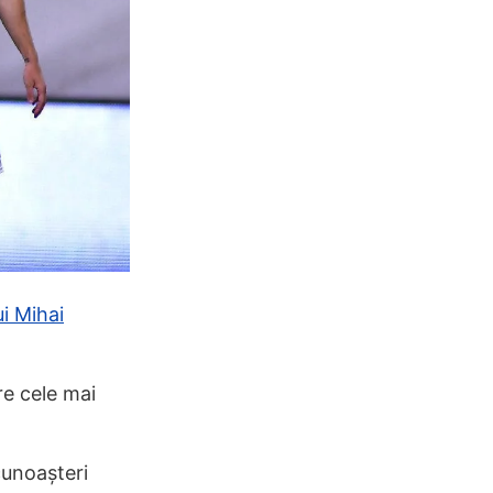
ui Mihai
re cele mai
cunoașteri