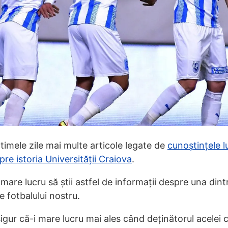
timele zile mai multe articole legate de
cunoștințele l
e istoria Universității Craiova
.
mare lucru să știi astfel de informații despre una dint
e fotbalului nostru.
asigur că-i mare lucru mai ales când deținătorul acelei 