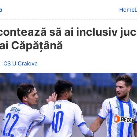
content
o
Home
Top 
contează să ai inclusiv juc
ai Căpățână
CS U Craiova