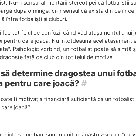
ist. Nu-n sensul alimentării stereotipei că fotbaliștii s
leargă după o minge, ci-n sensul că există din ce în ce
 între fotbaliști și cluburi.
ți fac tot felul de confuzii când văd atașamentul unui 
pei pentru care joacă. Nu întotdeauna acel atașament 
ate". Psihologic vorbind, un fotbalist poate să simtă ș
ragoste față de club din tot felul de motive.
 să determine dragostea unui fotbal
a pentru care joacă?
#
ate fi motivația financiară suficientă ca un fotbalist
 care joacă?
care iubesc pe bani sunt numiți drăgăstos-sexual "curv