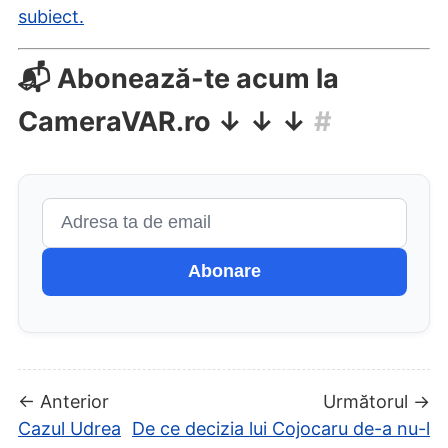
subiect.
📬 Abonează-te acum la
CameraVAR.ro ↓ ↓ ↓
#
Abonare
← Anterior
Următorul →
Cazul Udrea
De ce decizia lui Cojocaru de-a nu-l