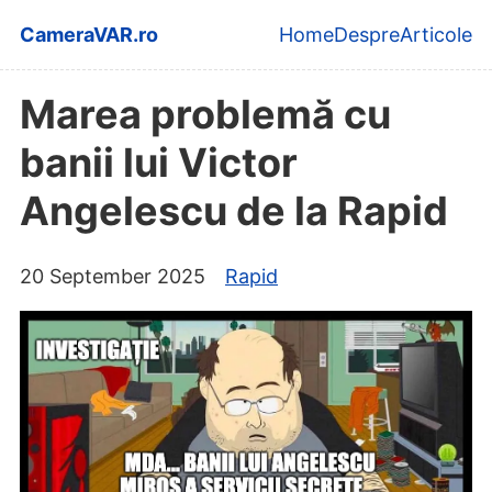
Skip to main content
CameraVAR.ro
Home
Despre
Articole
Top level navi
Marea problemă cu
banii lui Victor
Angelescu de la Rapid
20 September 2025
Rapid