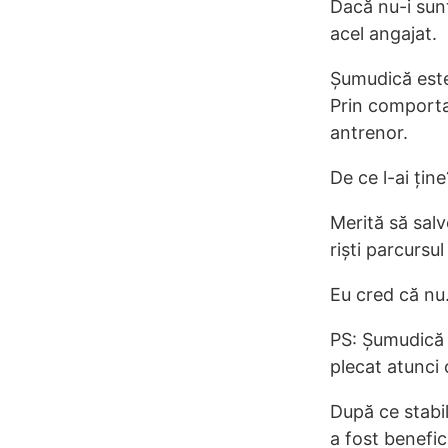
Dacă nu-i sunt
acel angajat.
Șumudică este
Prin comporta
antrenor.
De ce l-ai ține
Merită să salv
riști parcursu
Eu cred că nu
PS: Șumudică a
plecat atunci 
După ce stabi
a fost benefic