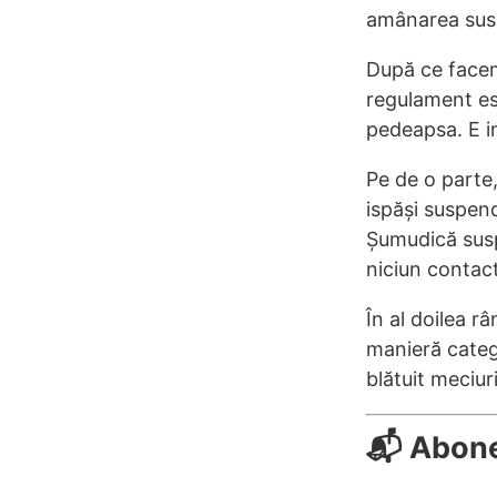
amânarea susp
După ce facem
regulament es
pedeapsa. E in
Pe de o parte
ispăși suspend
Șumudică susp
niciun contact
În al doilea r
manieră categ
blătuit meciur
📬 Abon