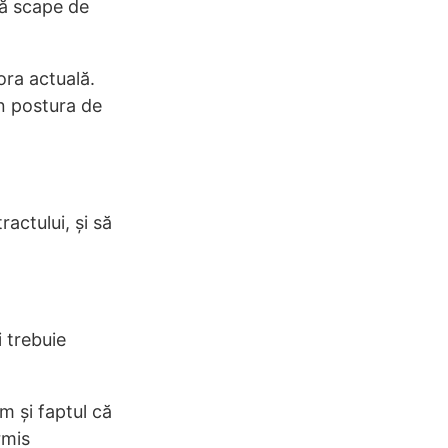
să scape de
ora actuală.
in postura de
ractului, și să
i trebuie
m și faptul că
rmis