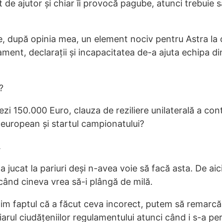
 de ajutor și chiar îi provocă pagube, atunci trebuie 
, după opinia mea, un element nociv pentru Astra la 
ment, declarații și incapacitatea de-a ajuta echipa d
?
ezi 150.000 Euro, clauza de reziliere unilaterală a cont
l european și startul campionatului?
.
 jucat la pariuri deși n-avea voie să facă asta. De aic
când cineva vrea să-i plângă de milă.
lim faptul că a făcut ceva incorect, putem să remarcă
iarul ciudățeniilor regulamentului atunci când i s-a pe