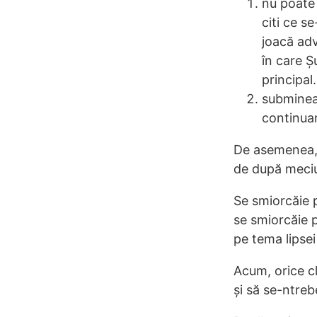
nu poate 
citi ce s
joacă adv
în care 
principal.
submineaz
continuar
De asemenea, 
de după meciu
Se smiorcăie 
se smiorcăie p
pe tema lipsei
Acum, orice clu
și să se-ntreb