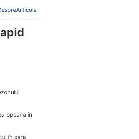
Despre
Articole
level navigation menu
rapid
ezonului
 europeană în
ul în care