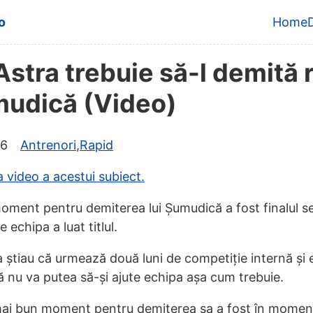
content
o
Home
Top 
Astra trebuie să-l demită 
udică (Video)
16
Antrenori
,
Rapid
ta video a acestui subiect.
oment pentru demiterea lui Șumudică a fost finalul s
 echipa a luat titlul.
a știau că urmează două luni de competiție internă și
 nu va putea să-și ajute echipa așa cum trebuie.
 mai bun moment pentru demiterea sa a fost în moment