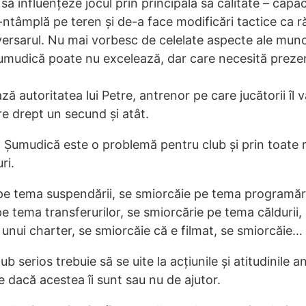
să influențeze jocul prin principala sa calitate – capa
e-ntâmplă pe teren și de-a face modificări tactice ca r
ersarul. Nu mai vorbesc de celelate aspecte ale munc
Șumudică poate nu excelează, dar care necesită preze
ă autoritatea lui Petre, antrenor pe care jucătorii îl v
e drept un secund și atât.
Șumudică este o problemă pentru club și prin toate re
ri.
pe tema suspendării, se smiorcăie pe tema programării
e tema transferurilor, se smiorcărie pe tema căldurii,
 unui charter, se smiorcăie că e filmat, se smiorcăie…
b serios trebuie să se uite la acțiunile și atitudinile an
e dacă acestea îi sunt sau nu de ajutor.