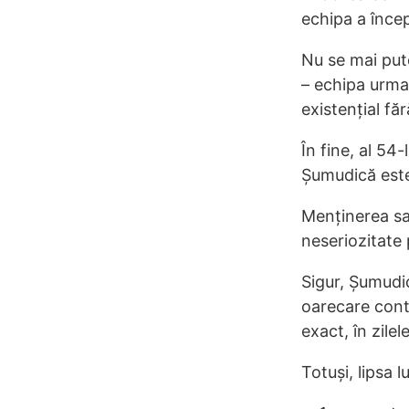
echipa a încep
Nu se mai pute
– echipa urma 
existențial fă
În fine, al 5
Șumudică est
Menținerea sa
neseriozitate 
Sigur, Șumudi
oarecare contr
exact, în zilel
Totuși, lipsa 