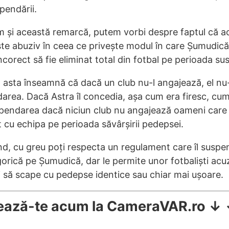
endării.
 și această remarcă, putem vorbi despre faptul că ac
te abuziv în ceea ce privește modul în care Șumudică 
corect să fie eliminat total din fotbal pe perioada su
, asta înseamnă că dacă un club nu-l angajează, el nu
area. Dacă Astra îl concedia, așa cum era firesc, cum
endarea dacă niciun club nu angajează oameni care
 cu echipa pe perioada săvârșirii pedepsei.
ând, cu greu poți respecta un regulament care îl susp
orică pe Șumudică, dar le permite unor fotbaliști acu
i să scape cu pedepse identice sau chiar mai ușoare.
ează-te acum la CameraVAR.ro ↓