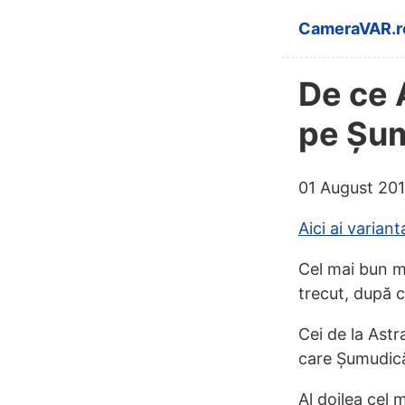
Skip to main 
CameraVAR.r
De ce 
pe Șum
01 August 20
Aici ai varian
Cel mai bun m
trecut, după ce
Cei de la Astr
care Șumudică
Al doilea cel