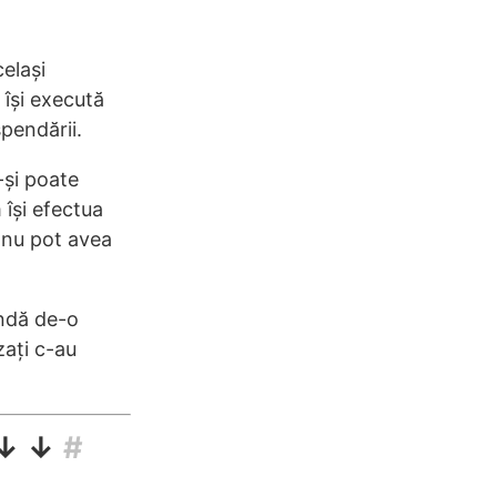
elași
își execută
spendării.
-și poate
 își efectua
 nu pot avea
endă de-o
zați c-au
 ↓ ↓
#