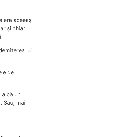
ia era aceeași
ar și chiar
ă.
demiterea lui
ele de
ă aibă un
. Sau, mai