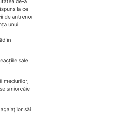
citatea de-a
ăspuns la ce
ii de antrenor
nța unui
ăd în
acțiile sale
 meciurilor,
 se smiorcăie
agajaților săi