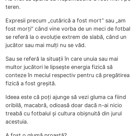
teren.
Expresii precum „cutărică a fost mort” sau „am
fost morți” când vine vorba de un meci de fotbal
se referă la o evoluție extrem de slabă, când un
jucător sau mai mulți nu se văd.
Sau se referă la situații în care unuia sau mai
multor jucători le lipsește energia fizică să
conteze în meciul respectiv pentru că pregătirea
fizică a fost greșită.
Ideea este că poți ajunge să vezi gluma ca fiind
oribilă, macabră, odioasă doar dacă n-ai nicio
treabă cu fotbalul și cultura obișnuită din jurul
acestuia.
A fost o glumă proastă?