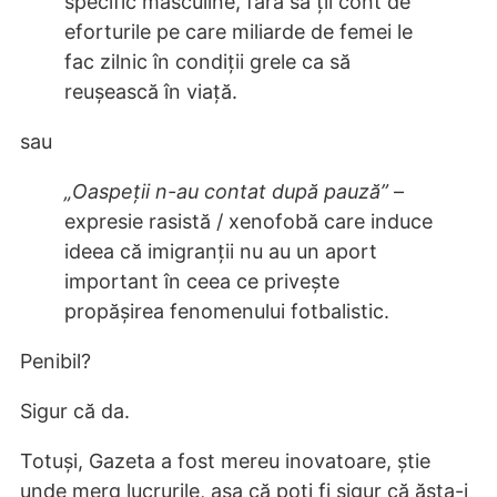
specific masculine, fără să ții cont de
eforturile pe care miliarde de femei le
fac zilnic în condiții grele ca să
reușească în viață.
sau
„Oaspeții n-au contat după pauză”
–
expresie rasistă / xenofobă care induce
ideea că imigranții nu au un aport
important în ceea ce privește
propășirea fenomenului fotbalistic.
Penibil?
Sigur că da.
Totuși, Gazeta a fost mereu inovatoare, știe
unde merg lucrurile, așa că poți fi sigur că ăsta-i