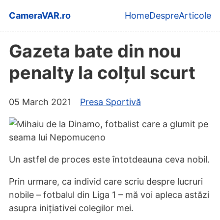
Skip to main content
CameraVAR.ro
Home
Despre
Articole
Top level navi
Gazeta bate din nou
penalty la colțul scurt
05 March 2021
Presa Sportivă
Un astfel de proces este întotdeauna ceva nobil.
Prin urmare, ca individ care scriu despre lucruri
nobile – fotbalul din Liga 1 – mă voi apleca astăzi
asupra inițiativei colegilor mei.