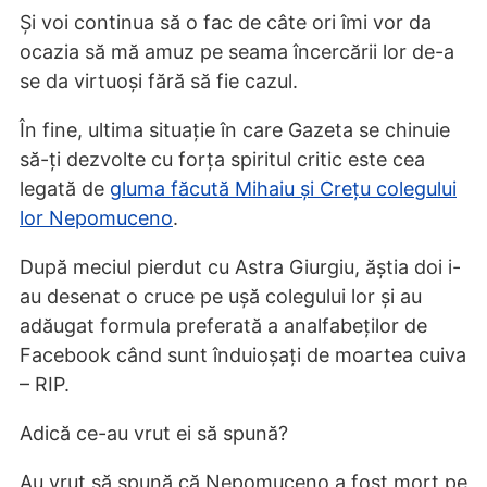
Și voi continua să o fac de câte ori îmi vor da
ocazia să mă amuz pe seama încercării lor de-a
se da virtuoși fără să fie cazul.
În fine, ultima situație în care Gazeta se chinuie
să-ți dezvolte cu forța spiritul critic este cea
legată de
gluma făcută Mihaiu și Crețu colegului
lor Nepomuceno
.
După meciul pierdut cu Astra Giurgiu, ăștia doi i-
au desenat o cruce pe ușă colegului lor și au
adăugat formula preferată a analfabeților de
Facebook când sunt înduioșați de moartea cuiva
– RIP.
Adică ce-au vrut ei să spună?
Au vrut să spună că Nepomuceno a fost mort pe