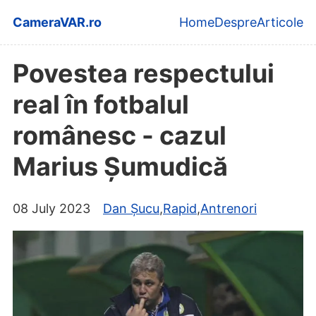
Skip to main content
CameraVAR.ro
Home
Despre
Articole
Top level navi
Povestea respectului
real în fotbalul
românesc - cazul
Marius Șumudică
08 July 2023
Dan Șucu
,
Rapid
,
Antrenori