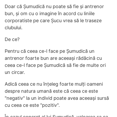
Doar că Șumudică nu poate să fie și antrenor
bun, și om cu o imagine în acord cu liniile
corporatiste pe care Șucu vrea să le traseze
clubului.
De ce?
Pentru că ceea ce-l face pe Șumudică un
antrenor foarte bun are aceeași rădăcină cu
ceea ce-l face pe Șumudică să fie de multe ori
un circar.
Adică ceea ce nu înțeleg foarte mulți oameni
despre natura umană este că ceea ce este
"negativ" la un individ poate avea aceeași sursă
cu ceea ce este "pozitiv".
În cazul concret al lui Șumudică, valoarea sa ca